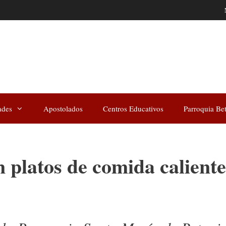
ades
Apostolados
Centros Educativos
Parroquia Be
platos de comida caliente