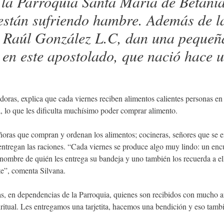
la Parroquia Santa María de Betani
 están sufriendo hambre. Además de l
 Raúl González L.C, dan una pequeña 
n en este apostolado, que nació hace 
oras, explica que cada viernes reciben alimentos calientes personas en 
a, lo que les dificulta muchísimo poder comprar alimento.
eñoras que compran y ordenan los alimentos; cocineras, señores que se 
e entregan las raciones. “Cada viernes se produce algo muy lindo: un encu
mbre de quién les entrega su bandeja y uno también los recuerda a ellos
e”, comenta Silvana.
as, en dependencias de la Parroquia, quienes son recibidos con mucho af
itual. Les entregamos una tarjetita, hacemos una bendición y eso tamb