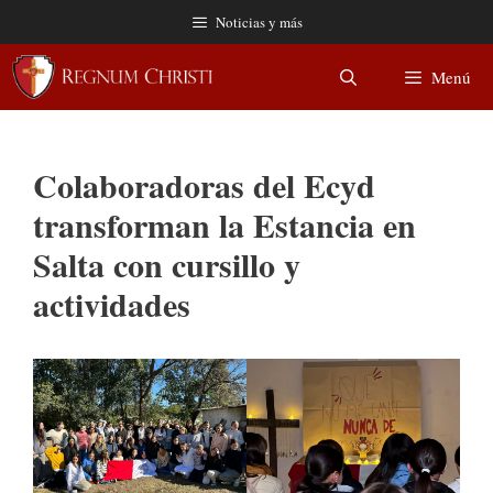
Saltar
Noticias y más
al
contenido
Menú
Colaboradoras del Ecyd
transforman la Estancia en
Salta con cursillo y
actividades